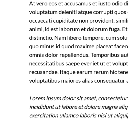
At vero eos et accusamus et iusto odio d
voluptatum deleniti atque corrupti quos 
occaecati cupiditate non provident, simili
animi, id est laborum et dolorum fuga. E
distinctio. Nam libero tempore, cum solu
quo minus id quod maxime placeat facer
omnis dolor repellendus. Temporibus aut
necessitatibus saepe eveniet ut et volup
recusandae. Itaque earum rerum hic tenet
voluptatibus maiores alias consequatur a
Lorem ipsum dolor sit amet, consectetur 
incididunt ut labore et dolore magna ali
exercitation ullamco laboris nisi ut ali