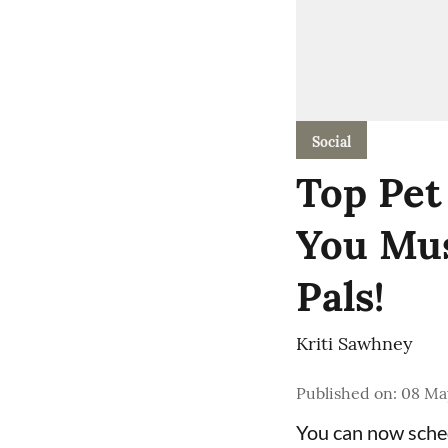
Social
Top Pet
You Mus
Pals!
Kriti Sawhney
Published on
:
08 May
You can now sched