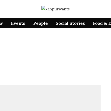
ow
Events
People
Social Stories
Food & 