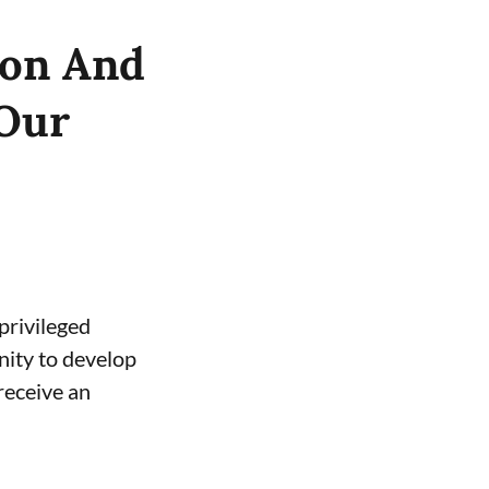
ion And
 Our
privileged
nity to develop
 receive an