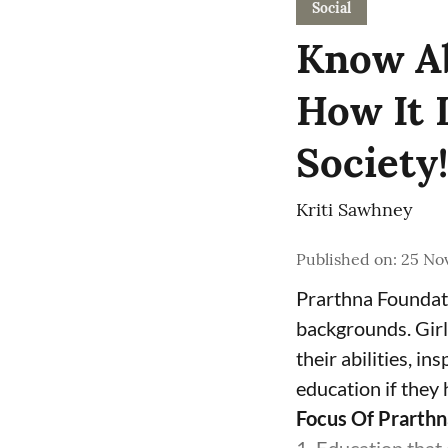
Social
Know Ab
How It 
Society!
Kriti Sawhney
Published on
:
25 Nov
Prarthna Foundati
backgrounds. Girl
their abilities, i
education if they
Focus Of Prarthn