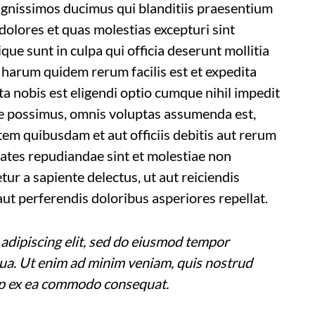
ignissimos ducimus qui blanditiis praesentium
dolores et quas molestias excepturi sint
que sunt in culpa qui officia deserunt mollitia
t harum quidem rerum facilis est et expedita
ta nobis est eligendi optio cumque nihil impedit
e possimus, omnis voluptas assumenda est,
em quibusdam et aut officiis debitis aut rerum
tates repudiandae sint et molestiae non
ur a sapiente delectus, ut aut reiciendis
ut perferendis doloribus asperiores repellat.
adipiscing elit, sed do eiusmod tempor
qua. Ut enim ad minim veniam, quis nostrud
quip ex ea commodo consequat.